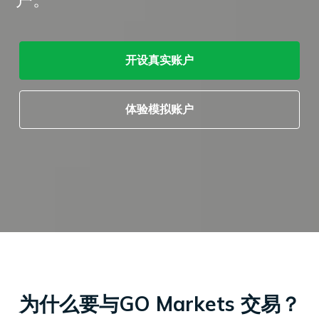
户。
开设真实账户
开设真实账户
合
易
外
工
经
体验模拟账户
评选 (Global Forex Awards 2022)"
开设真实账户
开设真实账户
开设真实账户
法
产
汇
MetaTrader
具
日
开设真实账户
开设真实账户
开设真实账户
开设真实账户
查
文
品
现
CFD
5
历
体验模拟账户
体验模拟账户
看
件
货
交
开设真实账户
我
天
易
Genesis
体验模拟账户
体验模拟账户
体验模拟账户
开设真实账户
们
然
股
交
平
体验模拟账户
体验模拟账户
体验模拟账户
体验模拟账户
的
联
气
票
易
台
点
系
CFD
平
虚
体验模拟账户
体验模拟账户
差
我
台
拟
与
们
大
移
专
费
豆
指
动
用
用
数
交
工
服
赞
CFD
易
具
务
助
小
平
器
介
麦
台
（VPS）
绍
贵
财
经
金
经
纪
属
新
商
CFD
闻
为什么要与GO Markets 交易？
国