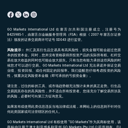
GO Markets International Ltd 在塞舌尔共和国注册成立，注册号为
8425985-1，由塞舌尔金融服务管理局（FSA）根据《 2007 年塞舌尔证券
法》颁发的证券交易商许可证号 SD043 进行监管。
风险提示：
外汇及其衍生品交易具有高风险性，损失金额可能会超过您原
本的投资本金。同时，您并没有资格获得所投资产品的实际所有权。杠杆交
易在放大收益的同时也可能会放大损失。只有当您有能力承担这些风险的时
候您才可以进行交易。GO Markets International Ltd 无法承诺并保证交易
业绩、投资回报、或任何固定的回报率。我们提醒您仔细考虑投资的风险
性，慎重决定风险资本金额（即可承担的亏损资金量）。
请注意，过往的标的工具、或市场趋势都无法预计未来的真正走势。衍生品
交易因其存在的高风险性，并不适合所有投资者。您须充分了解交易所涉及
的风险，必要时可向第三方征询意见。
如果发布或使用此类信息违反当地法律或法规，本网站上的信息则不针对任
何此类国家或司法管辖区的任何人。
GO Markets International Ltd 有权使用 “GO Markets”作为其商标使用，该
商标由注册于澳大利亚维多利亚州 GO Markets Pty Ltd 公司所持有。EU