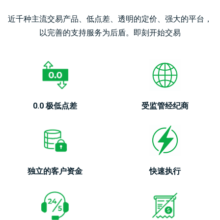
债
登录
CFD
近千种主流交易产品、低点差、透明的定价、强大的平台，
以完善的支持服务为后盾。即刻开始交易
加
开设真实账户
密
货
币
CFD
0.0 极低点差
受监管经纪商
ETF
CFD
交
ZH
易
独立的客户资金
快速执行
联系
客
我们
户
常见
介