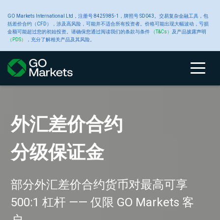
大
GO Markets International Ltd，注册号 8425985-1，牌照号 SD043。交易复杂金融工具，包
账
交
交
新
括差价合约（CFD），涉及高风险，可能并不适合所有投资者。价格可能出现大幅波动，亏损
金额可能超过您的初始投资。请确保您通过阅读我们的条款与条件
（T&Cs）
及产品披露声明
宗
（PDS）
，充分了解相关产品及其风险。
户
关于 GO
易
易
工
闻
商
类
Markets
产
平
具
中
账
比
关
交
原
交
高
财
品
户
较
于
易
油
易
级
经
型
品
台
心
即刻使用我们的优质交
贵金属差价合约
外汇差价合约
把握美国财报季交易机
新增 NDF、外汇与金属
加密货币差价合约
动态保证金机制正式启
GO Markets
使用 GO Markets 在美
选择屡获殊荣的券商进
即刻使用我们的优质交
贵金属差价合约
类
GO
GO
产
平
交
新
型
Markets
Markets
品
台
易
闻
CFD
账
黄
工
易辅助工具
分级保证金
分级保证金
会
交易品种
用
跟单交易
股盘后时段交易
行交易*
易辅助工具
分级保证金
户
金
具
24/7 加密货币交易，杠杆高达 500:1
关
我
大
MetaTrader
平
于
们
宗
4
台
入
GO
的
商
白
交
Autochartist
公
轻松复制专业交易策略
与 GO Markets 一起交易美国财报季
所有交易产品均可在 MT5 平台 上使
高波动时段自动调整杠杆，仅影响新
我们提供多种优质交易辅助工具，助力您的交易。注册
永不错过机会的交易。在盘前和盘后交易时段，您可以在
"GO Markets 荣获全球最佳外汇金融科技券商 (Best Forex
我们提供多种优质交易辅助工具，助力您的交易。注册
某些贵金属差价合约货币对最高可享
部分外汇差价合约货币对最高可享
某些贵金属差价合约货币对最高可享
金
Markets
奖
品
银
易
智
告
用
仓
开设真实账户
GO Markets交易账户后，您可畅通使用我们独家的优质标
美国股市开盘之外建立仓位。
Fintech Boker Global)，欧盟最值得信赖券商 (Most
GO Markets交易账户后，您可畅通使用我们独家的优质标
和
项
CFD
平
能
500:1 的杠杆。
500:1 杠杆 —— 仅限 GO Markets 客
500:1 的杠杆。
识及插件。（请仔细阅读条款和条件）
Trusted Broker EU) 和亚洲最佳交易客户支持 (Best
识及插件。（请仔细阅读条款和条件）
提
台
图
款
交
铜
表
财
Trading Support Asia) 三项重要奖项 *2022 全球外汇大奖