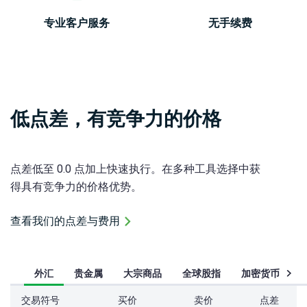
问题
绍
解答
经
专业客户服务
无手续费
纪
White
商
Labels
低点差，有竞争力的价格
点差低至 0.0 点加上快速执行。在多种工具选择中获
得具有竞争力的价格优势。
查看我们的点差与费用
外汇
贵金属
大宗商品
全球股指
加密货币
交易符号
买价
卖价
点差