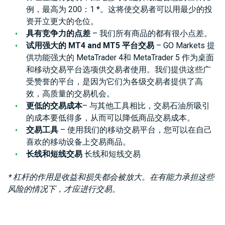
债
例，最高为 200：1 *。这将使交易者可以用最少的投
登录
CFD
资开立更大的仓位。
具有竞争力的点差
– 我们所有商品的都有很小点差。
加
试用强大的 MT4 and MT5 平台交易
– GO Markets 提
开设真实账户
密
供功能强大的 MetaTrader 4和 MetaTrader 5 作为桌面
货
和移动交易平台选项供交易者使用。我们提供这些广
币
CFD
受赞誉的平台，是因为它们为各级交易者提供了高
效，高质量的交易机会。
更低的交易成本
– 与其他工具相比，交易石油所吸引
ETF
的成本要低得多，从而可以降低商品交易成本。
CFD
交易工具
– 使用我们的移动交易平台，您可以在自己
交
ZH
易
喜欢的移动设备上交易商品。
长线和短线交易
长线和短线交易
* 杠杆的作用是收益和损失都会被放大。在有能力承担这些
联系
客
风险的情况下，才应进行交易。
我们
户
常见
介