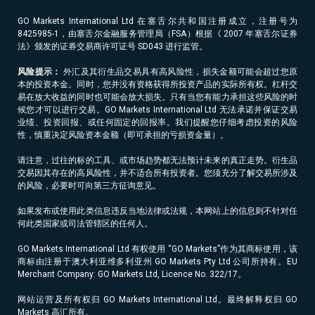
GO Markets International Ltd 在塞舌尔共和国注册成立，注册号为
8425985-1，由塞舌尔金融服务管理局（FSA）根据《 2007 年塞舌尔证券
法》颁发的证券交易商许可证号 SD043 进行监管。
风险提示：
外汇及其衍生品交易具有高风险性，损失金额可能会超过您原
本的投资本金。同时，您并没有资格获得所投资产品的实际所有权。杠杆交
易在放大收益的同时也可能会放大损失。只有当您有能力承担这些风险的时
候您才可以进行交易。GO Markets International Ltd 无法承诺并保证交易
业绩、投资回报、或任何固定的回报率。我们提醒您仔细考虑投资的风险
性，慎重决定风险资本金额（即可承担的亏损资金量）。
请注意，过往的标的工具、或市场趋势都无法预计未来的真正走势。衍生品
交易因其存在的高风险性，并不适合所有投资者。您须充分了解交易所涉及
的风险，必要时可向第三方征询意见。
如果发布或使用此类信息违反当地法律或法规，本网站上的信息则不针对任
何此类国家或司法管辖区的任何人。
GO Markets International Ltd 有权使用 “GO Markets”作为其商标使用，该
商标由注册于澳大利亚维多利亚州 GO Markets Pty Ltd 公司所持有。EU
Merchant Company: GO Markets Ltd, Licence No. 322/17。
网站运营及所有权归 GO Markets International Ltd。最终解释权归 GO
Markets 高汇所有。