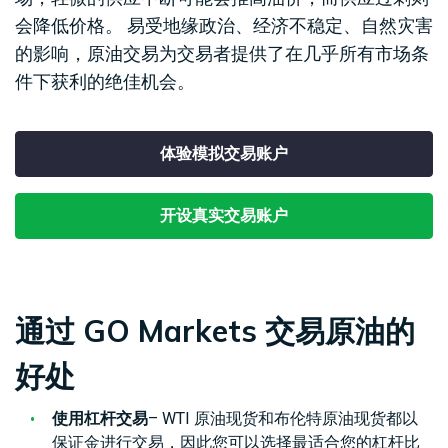
合
易
外
工
经
会降低价格。 易受地缘政治、经济不稳定、自然灾害
法
产
汇
MetaTrader
具
日
查
文
品
现
CFD
5
历
的影响，原油交易为交易者提供了在几乎所有市场条
看
件
货
交
件下获利的绝佳机会。
我
天
易
Genesis
们
然
股
交
平
的
联
气
票
易
台
点
系
CFD
平
虚
体验模拟交易账户
差
我
台
拟
与
们
大
移
专
费
豆
指
动
用
开设真实交易账户
用
数
交
工
服
赞
CFD
易
具
务
助
小
平
器
介
麦
台
（VPS）
绍
贵
财
通过 GO Markets 交易原油的
经
金
经
纪
属
新
好处
商
CFD
闻
使用杠杆交易
– WTI 原油现货和布伦特原油现货都以
国
保证金进行交易，因此您可以选择最适合您的杠杆比