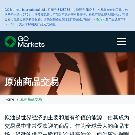
大
GO Markets International Ltd，注册号 8425985-1，牌照号 SD043。交易复杂金融工具，包
账
交
交
新
括差价合约（CFD），涉及高风险，可能并不适合所有投资者。价格可能出现大幅波动，亏损
金额可能超过您的初始投资。请确保您通过阅读我们的条款与条件
（T&Cs）
及产品披露声明
宗
（PDS）
，充分了解相关产品及其风险。
户
关于 GO
易
易
工
闻
商
类
Markets
产
平
具
中
账
比
关
交
原
交
高
财
品
户
较
于
易
油
易
级
经
型
品
台
心
类
GO
GO
产
平
交
新
型
Markets
Markets
品
台
易
闻
原油商品交易
CFD
账
黄
工
户
金
具
关
我
大
MetaTrader
平
Home
原油商品交易
于
们
宗
4
台
入
GO
的
商
白
交
Autochartist
公
金
Markets
奖
品
银
易
智
告
原油是世界经济的主要和最有价值的能源，使其成为
和
项
CFD
平
能
交易员中非常受欢迎的商品。作为全球最大的商品市
提
台
图
款
交
铜
表
财
场，轻微的供应中断可能会推高油价，而供应过剩则