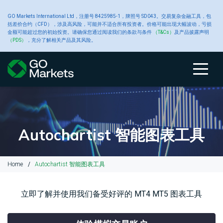
大
GO Markets International Ltd，注册号 8425985-1，牌照号 SD043。交易复杂金融工具，包
账
交
交
新
括差价合约（CFD），涉及高风险，可能并不适合所有投资者。价格可能出现大幅波动，亏损
金额可能超过您的初始投资。请确保您通过阅读我们的条款与条件
（T&Cs）
及产品披露声明
宗
（PDS）
，充分了解相关产品及其风险。
户
关于 GO
易
易
工
闻
商
类
Markets
产
平
具
中
账
比
关
交
原
交
高
财
品
户
较
于
易
油
易
级
经
型
品
台
心
类
GO
GO
产
平
交
新
型
Markets
Markets
品
台
易
闻
Autochartist 智能图表工具
CFD
账
黄
工
户
金
具
关
我
大
MetaTrader
平
Home
Autochartist 智能图表工具
于
们
宗
4
台
入
GO
的
商
白
交
Autochartist
公
金
Markets
奖
品
银
易
智
告
立即了解并使用我们备受好评的 MT4 MT5 图表工具
和
项
CFD
平
能
提
台
图
款
交
铜
表
财