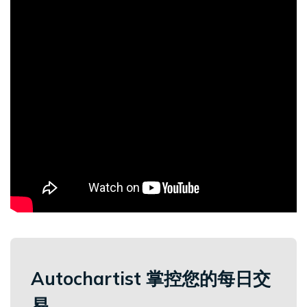
债
登录
CFD
加
开设真实账户
密
货
币
CFD
ETF
CFD
交
ZH
易
联系
客
我们
户
Autochartist 掌控您的每日交
常见
介
易