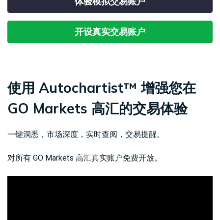
体验模拟交易账户
合
易
外
工
经
法
产
汇
MetaTrader
具
日
查
文
品
现
CFD
5
历
开设真实交易账户
看
件
货
交
我
天
易
Genesis
们
然
股
交
平
的
联
气
票
易
台
点
系
CFD
平
虚
使用 Autochartist™ 增强您在
差
我
台
拟
与
们
大
移
专
费
豆
指
动
用
GO Markets 高汇的交易体验
用
数
交
工
服
赞
CFD
易
具
务
助
小
平
器
一键洞悉，市场深度，实时查阅，交易提醒。
介
麦
台
（VPS）
绍
贵
财
对所有 GO Markets 高汇真实账户免费开放。
经
金
经
纪
属
新
商
CFD
闻
国