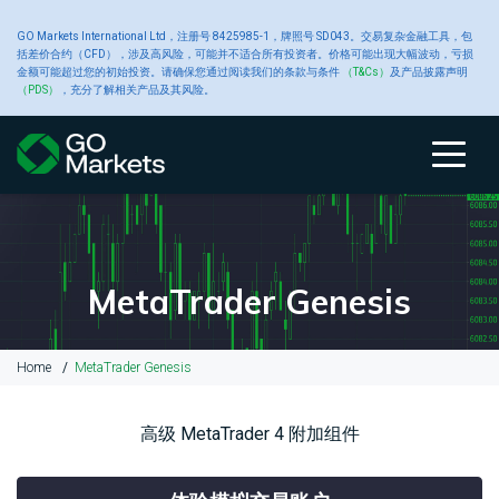
大
GO Markets International Ltd，注册号 8425985-1，牌照号 SD043。交易复杂金融工具，包
账
交
交
新
括差价合约（CFD），涉及高风险，可能并不适合所有投资者。价格可能出现大幅波动，亏损
金额可能超过您的初始投资。请确保您通过阅读我们的条款与条件
（T&Cs）
及产品披露声明
宗
（PDS）
，充分了解相关产品及其风险。
户
关于 GO
易
易
工
闻
商
类
Markets
产
平
具
中
账
比
关
交
原
交
高
财
品
户
较
于
易
油
易
级
经
型
品
台
心
类
GO
GO
产
平
交
新
型
Markets
Markets
品
台
易
闻
MetaTrader Genesis
CFD
账
黄
工
户
金
具
关
我
大
MetaTrader
平
Home
MetaTrader Genesis
于
们
宗
4
台
入
GO
的
商
白
交
Autochartist
公
金
Markets
奖
品
银
易
智
告
高级 MetaTrader 4 附加组件
和
项
CFD
平
能
提
台
图
款
交
铜
表
财