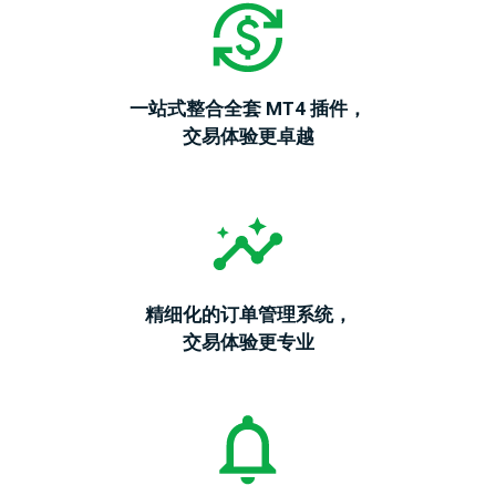
债
登录
CFD
加
开设真实账户
一站式整合全套 MT4 插件，
密
货
交易体验更卓越
币
CFD
ETF
CFD
交
ZH
易
精细化的订单管理系统，
交易体验更专业
联系
客
我们
户
常见
介