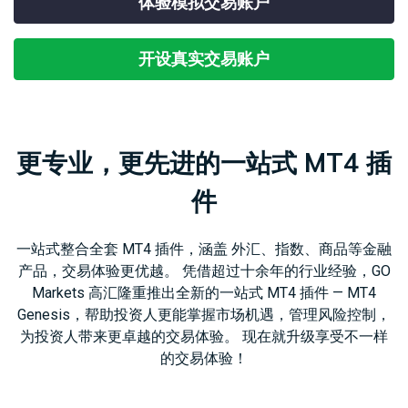
体验模拟交易账户
合
易
外
工
经
法
产
汇
MetaTrader
具
日
查
文
品
现
CFD
5
历
开设真实交易账户
看
件
货
交
我
天
易
Genesis
们
然
股
交
平
的
联
气
票
易
台
点
系
CFD
平
虚
更专业，更先进的一站式 MT4 插
差
我
台
拟
与
们
大
移
专
费
豆
指
动
用
件
用
数
交
工
服
赞
CFD
易
具
务
助
小
平
器
一站式整合全套 MT4 插件，涵盖 外汇、指数、商品等金融
介
麦
台
（VPS）
产品，交易体验更优越。 凭借超过十余年的行业经验，GO
绍
贵
财
Markets 高汇隆重推出全新的一站式 MT4 插件 — MT4
经
金
经
Genesis，帮助投资人更能掌握市场机遇，管理风险控制，
纪
属
新
为投资人带来更卓越的交易体验。 现在就升级享受不一样
商
CFD
闻
的交易体验！
国