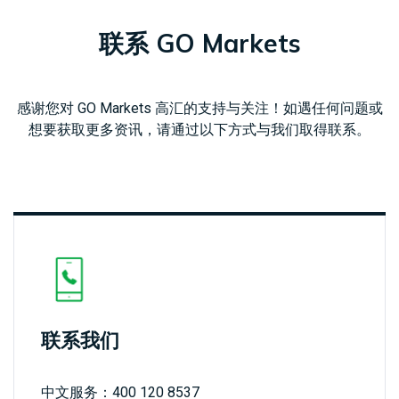
合
易
外
工
经
法
产
汇
MetaTrader
具
日
联系 GO Markets
查
文
品
现
CFD
5
历
看
件
货
交
我
天
易
Genesis
们
然
股
交
平
感谢您对 GO Markets 高汇的支持与关注！如遇任何问题或
的
联
气
票
易
台
想要获取更多资讯，请通过以下方式与我们取得联系。
点
系
CFD
平
虚
差
我
台
拟
与
们
大
移
专
费
豆
指
动
用
用
数
交
工
服
赞
CFD
易
具
务
助
小
平
器
介
麦
台
（VPS）
绍
贵
财
经
金
经
纪
属
新
商
CFD
闻
联系我们
国
中文服务：400 120 8537