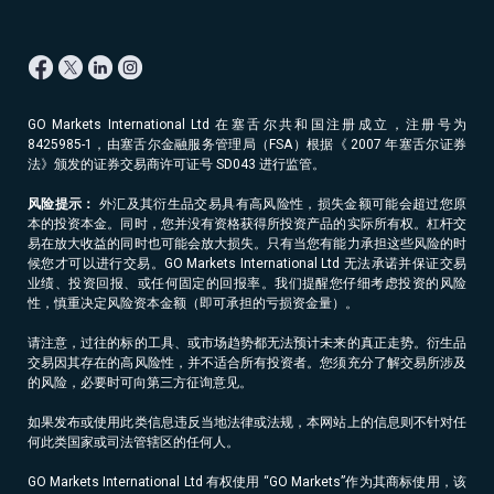
GO Markets International Ltd 在塞舌尔共和国注册成立，注册号为
8425985-1，由塞舌尔金融服务管理局（FSA）根据《 2007 年塞舌尔证券
法》颁发的证券交易商许可证号 SD043 进行监管。
风险提示：
外汇及其衍生品交易具有高风险性，损失金额可能会超过您原
本的投资本金。同时，您并没有资格获得所投资产品的实际所有权。杠杆交
易在放大收益的同时也可能会放大损失。只有当您有能力承担这些风险的时
候您才可以进行交易。GO Markets International Ltd 无法承诺并保证交易
业绩、投资回报、或任何固定的回报率。我们提醒您仔细考虑投资的风险
性，慎重决定风险资本金额（即可承担的亏损资金量）。
请注意，过往的标的工具、或市场趋势都无法预计未来的真正走势。衍生品
交易因其存在的高风险性，并不适合所有投资者。您须充分了解交易所涉及
的风险，必要时可向第三方征询意见。
如果发布或使用此类信息违反当地法律或法规，本网站上的信息则不针对任
何此类国家或司法管辖区的任何人。
GO Markets International Ltd 有权使用 “GO Markets”作为其商标使用，该