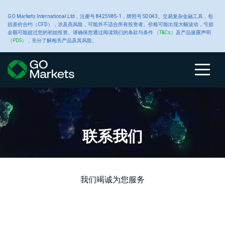
大
GO Markets International Ltd，注册号 8425985-1，牌照号 SD043。交易复杂金融工具，包
账
交
交
新
括差价合约（CFD），涉及高风险，可能并不适合所有投资者。价格可能出现大幅波动，亏损
金额可能超过您的初始投资。请确保您通过阅读我们的条款与条件
（T&Cs）
及产品披露声明
宗
（PDS）
，充分了解相关产品及其风险。
户
关于 GO
易
易
工
闻
商
类
Markets
产
平
具
中
账
比
关
交
原
交
高
财
品
户
较
于
易
油
易
级
经
型
品
台
心
类
GO
GO
产
平
交
新
型
Markets
Markets
品
台
易
闻
联系我们
CFD
账
黄
工
户
金
具
关
我
大
MetaTrader
平
于
们
宗
4
台
我们竭诚为您服务
入
GO
的
商
白
交
Autochartist
公
金
Markets
奖
品
银
易
智
告
和
项
CFD
平
能
提
台
图
款
交
铜
表
财