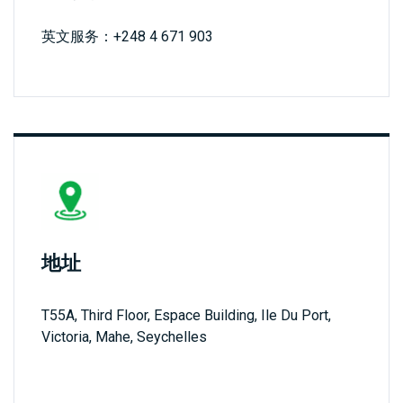
债
登录
CFD
英文服务：+248 4 671 903
加
开设真实账户
密
货
币
CFD
ETF
CFD
交
ZH
易
地址
T55A, Third Floor, Espace Building, Ile Du Port,
联系
客
Victoria, Mahe, Seychelles
我们
户
常见
介