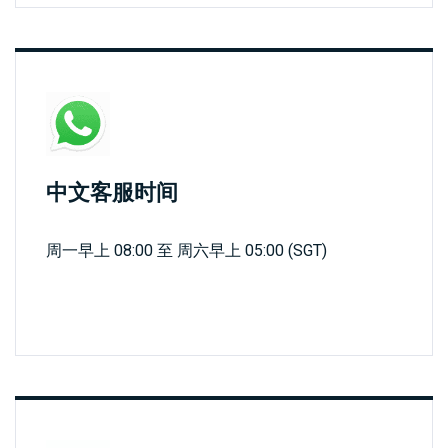
问题
绍
解答
经
纪
White
商
Labels
中文客服时间
周一早上 08:00 至 周六早上 05:00 (SGT)